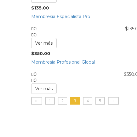
$
135.00
Membresía Especialista Pro
0
$
135.
0
Ver más
$
350.00
Membresía Profesional Global
0
$
350.
0
Ver más
1
2
3
4
5