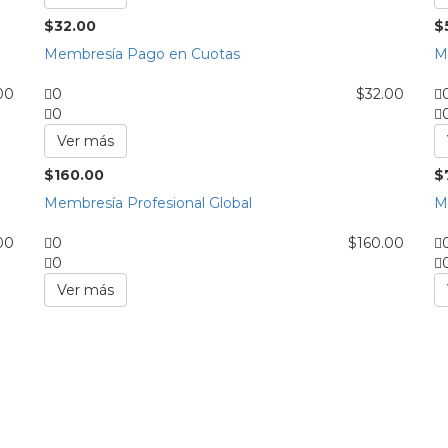
$
32.00
$
Membresía Pago en Cuotas
M
00
0
$
32.00
0
Ver más
$
160.00
$
Membresía Profesional Global
M
00
0
$
160.00
0
Ver más