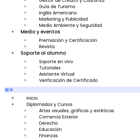
Gestor de Crédito y Cobranza
Guía de Turismo
Inglés Americano
Marketing y Publicidad
Medio Ambiente y Seguridad
Medio y eventos
Plataforma Bancaria y Comercial
Secretaria Corporativo
Premiación y Certificación
Telemarketing
Revista
Ventas de Productos y Servicios Financieros
Soporte al alumno
Visitador Médico
Soporte en vivo
Tutoriales
Asistente Virtual
Verificación de Certificado
Inicio
Diplomados y Cursos
Artes visuales, gráficas y estéticas
Comercio Exterior
Derecho
Educación
Finanzas