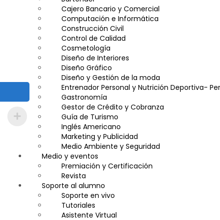
Cajero Bancario y Comercial
Computación e Informática
Construcción Civil
Control de Calidad
Cosmetología
Diseño de Interiores
Diseño Gráfico
Diseño y Gestión de la moda
Entrenador Personal y Nutrición Deportiva- Per
Gastronomía
Gestor de Crédito y Cobranza
Guía de Turismo
Inglés Americano
Marketing y Publicidad
Medio Ambiente y Seguridad
Medio y eventos
Plataforma Bancaria y Comercial
Secretaria Corporativo
Premiación y Certificación
Telemarketing
Revista
Soporte al alumno
Ventas de Productos y Servicios Financieros
Visitador Médico
Soporte en vivo
Tutoriales
Asistente Virtual