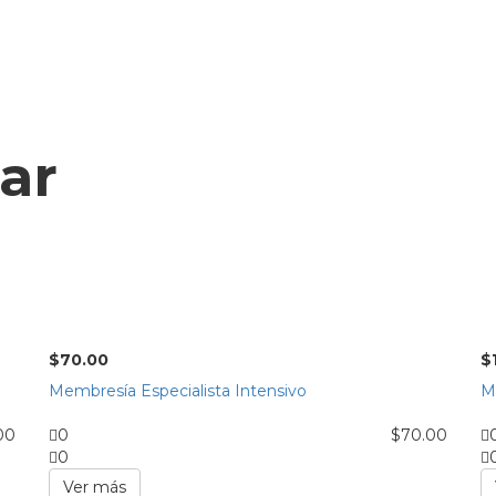
ar
$
70.00
$
Membresía Especialista Intensivo
M
00
0
$
70.00
0
Ver más