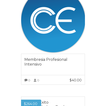
Membresia Profesional
Intensivo
$
40.00
0
0
VER MÁS
Premio Éxito
$
264.00