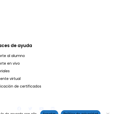
aces de ayuda
rte al alumno
rte en vivo
riales
tente virtual
ficación de certificados
ás de acuerdo con ello.
Aceptar
Política de privacidad