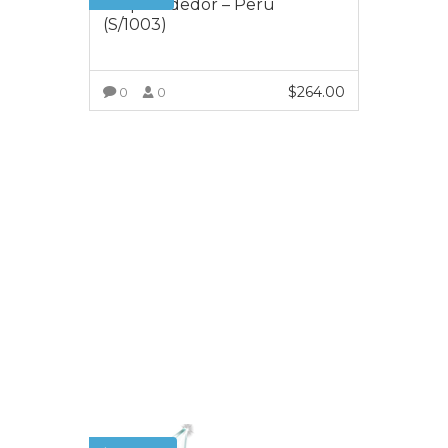
Emprendedor – Perú
(S/1003)
$
264.00
0
0
VER MÁS