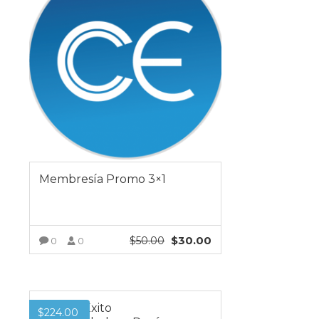
Membresía Promo 3×1
$
30.00
$
50.00
0
0
VER MÁS
Premio Éxito
$
224.00