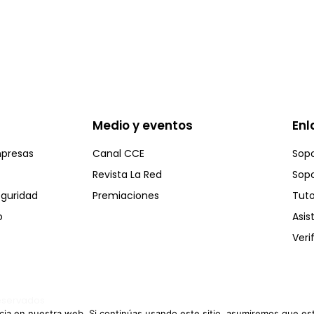
Medio y eventos
Enl
mpresas
Canal CCE
Sopo
Revista La Red
Sopo
eguridad
Premiaciones
Tuto
o
Asis
Veri
reservados
ia en nuestra web. Si continúas usando este sitio, asumiremos que est