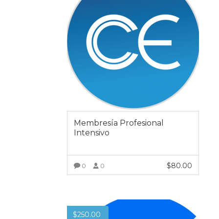
Membresía Profesional
Intensivo
$
80.00
0
0
VER MÁS
$
250.00