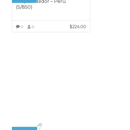
Emprendedor – Perú
(S/850)
$
224.00
0
0
VER MÁS