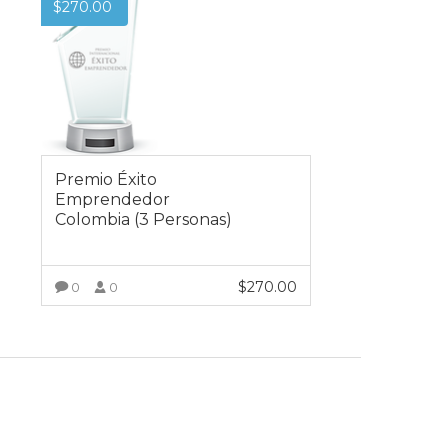
$
270.00
Premio Éxito
Emprendedor
Colombia (3 Personas)
$
270.00
0
0
VER MÁS