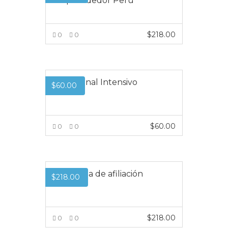
Emprendedor Perú
$
218.00
0
0
VER MÁS
Profesional Intensivo
$
60.00
$
60.00
0
0
VER MÁS
Programa de afiliación
$
218.00
$
218.00
0
0