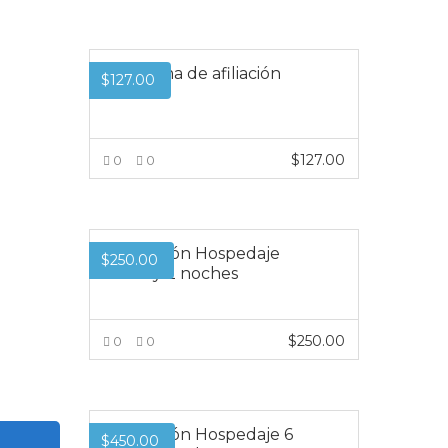
VER MÁS
Programa de afiliación
$
127.00
$
127.00
0
0
VER MÁS
Promoción Hospedaje
$
250.00
3 días y 2 noches
$
250.00
0
0
VER MÁS
Promoción Hospedaje 6
$
450.00