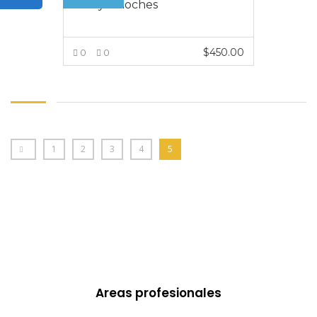
días y 5 noches
$
450.00
0
0
VER MÁS
1
2
3
4
5
Areas profesionales