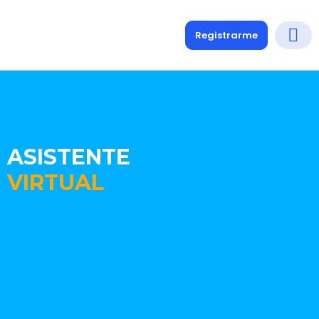
Registrarme
Diplomados
Medio y 
Soporte a
ASISTENTE
VIRTUAL