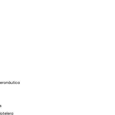
eronáutica
s
Hotelera