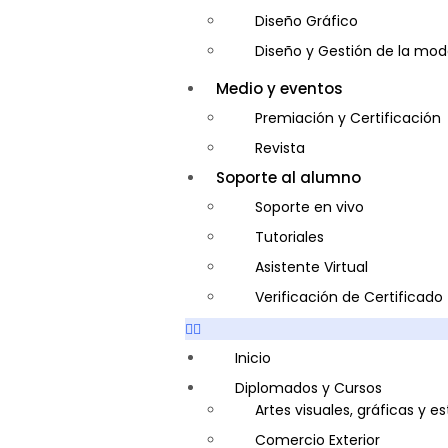
Diseño Gráfico
Diseño y Gestión de la mo
Entrenador Personal y Nutri
Medio y eventos
Gastronomía
Premiación y Certificación
Gestor de Crédito y Cobra
Revista
Guía de Turismo
Soporte al alumno
Inglés Americano
Soporte en vivo
Marketing y Publicidad
Tutoriales
Medio Ambiente y Segurida
Asistente Virtual
Plataforma Bancaria y Com
Verificación de Certificado
Secretaria Corporativo
Telemarketing
Inicio
Ventas de Productos y Servi
Diplomados y Cursos
Artes visuales, gráficas y e
Visitador Médico
Comercio Exterior