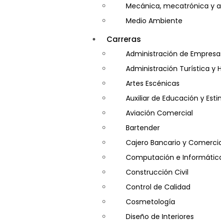
Mecánica, mecatrónica y a
Medio Ambiente
Minería e Hidrocarburos
Carreras
Salud y Psicología
Administración de Empresa
Seguridad
Administración Turística y 
Artes Escénicas
Auxiliar de Educación y Es
Aviación Comercial
Bartender
Cajero Bancario y Comercia
Computación e Informátic
Construcción Civil
Control de Calidad
Cosmetología
Diseño de Interiores