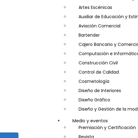
Artes Escénicas
Auxiliar de Educación y Es
Aviación Comercial
Bartender
Cajero Bancario y Comercia
Computación e Informátic
Construcción Civil
Control de Calidad
Cosmetología
Diseño de Interiores
Diseño Gráfico
Diseño y Gestión de la mo
Entrenador Personal y Nutri
Medio y eventos
Gastronomía
Premiación y Certificación
Gestor de Crédito y Cobra
Revista