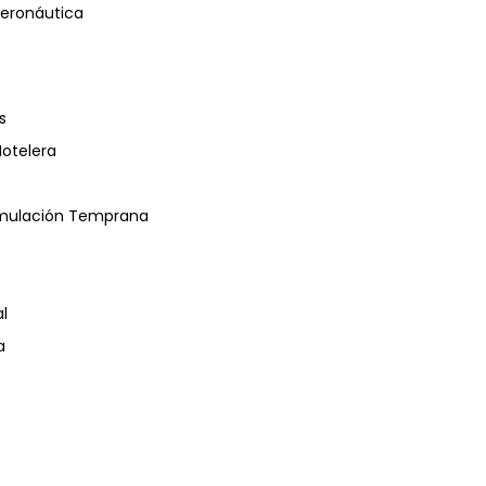
eronáutica
s
Hotelera
timulación Temprana
l
a