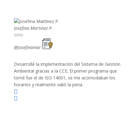
Josefina Martinez P.
Mario P










@Josefinamar
@SiuM
Desarrollé la implementación del Sistema de Gestión
Lleve 
Ambiental gracias a la CCE. El primer programa que
ayudo 
tomé fue el de ISO 14001, se me acomodaban los
gano 
horarios y realmente valió la pena.