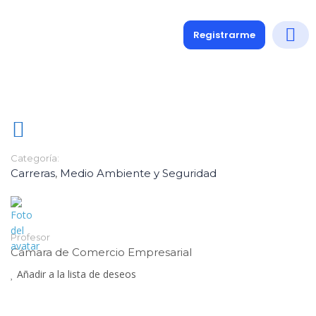
Registrarme
Diplomados
Medio y 
Soporte a
Categoría:
Carreras
,
Medio Ambiente y Seguridad
Profesor
Cámara de Comercio Empresarial
Añadir a la lista de deseos