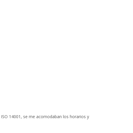
Mario P. Siu





@SiuMarioOf
de ISO 14001, se me acomodaban los horarios y
Lleve el Diplomado de