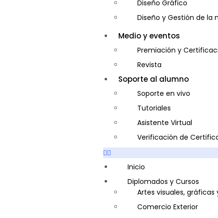
Diseño Gráfico
Diseño y Gestión de la
Entrenador Personal y N
Medio y eventos
Gastronomía
Premiación y Certificac
Gestor de Crédito y Co
Revista
Guía de Turismo
Soporte al alumno
Inglés Americano
Soporte en vivo
Marketing y Publicidad
Tutoriales
Medio Ambiente y Segu
Asistente Virtual
Plataforma Bancaria y 
Verificación de Certifi
Secretaria Corporativo
Telemarketing
Inicio
Ventas de Productos y S
Diplomados y Cursos
Artes visuales, gráficas
Visitador Médico
Comercio Exterior