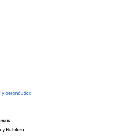
 y aeronáutica
resas
a y Hotelera