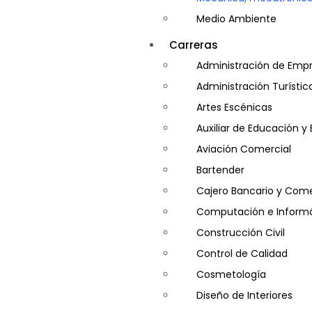
Medio Ambiente
Minería e Hidrocarburos
Carreras
Salud y Psicología
Administración de Emp
Seguridad
Administración Turístic
Artes Escénicas
Auxiliar de Educación 
Aviación Comercial
Bartender
Cajero Bancario y Come
Computación e Informá
Construcción Civil
Control de Calidad
Cosmetología
Diseño de Interiores