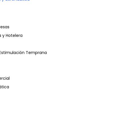
resas
a y Hotelera
y Estimulación Temprana
rcial
tica