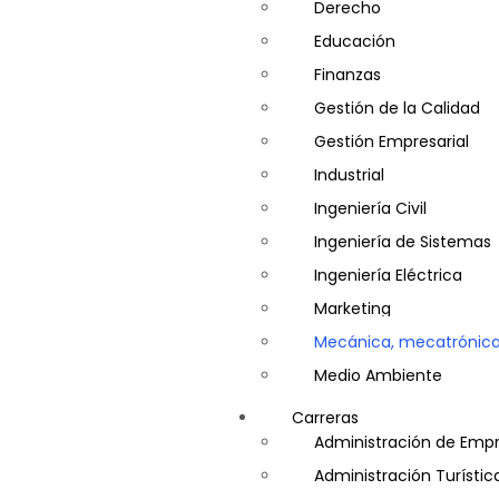
Derecho
Educación
Finanzas
Gestión de la Calidad
Gestión Empresarial
Industrial
Ingeniería Civil
Ingeniería de Sistemas
Ingeniería Eléctrica
Marketing
Mecánica, mecatrónica
Medio Ambiente
Minería e Hidrocarburos
Carreras
Salud y Psicología
Administración de Emp
Seguridad
Administración Turístic