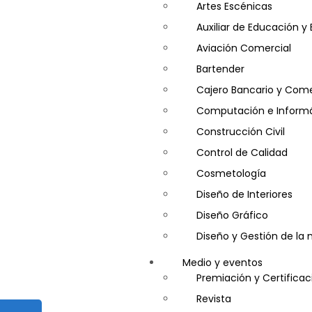
Artes Escénicas
Auxiliar de Educación 
Aviación Comercial
Bartender
Cajero Bancario y Come
Computación e Informá
Construcción Civil
Control de Calidad
Cosmetología
Diseño de Interiores
Diseño Gráfico
Diseño y Gestión de la
Entrenador Personal y N
Medio y eventos
Gastronomía
Premiación y Certificac
Gestor de Crédito y Co
Revista