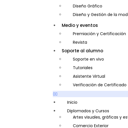
Diseño Gráfico
Diseño y Gestión de la mo
Entrenador Personal y Nutri
Medio y eventos
Gastronomía
Premiación y Certificación
Gestor de Crédito y Cobra
Revista
Guía de Turismo
Soporte al alumno
Inglés Americano
Soporte en vivo
Marketing y Publicidad
Tutoriales
Medio Ambiente y Segurida
Asistente Virtual
Plataforma Bancaria y Com
Verificación de Certificado
Secretaria Corporativo
Telemarketing
Inicio
Ventas de Productos y Servi
Diplomados y Cursos
Artes visuales, gráficas y e
Visitador Médico
Comercio Exterior