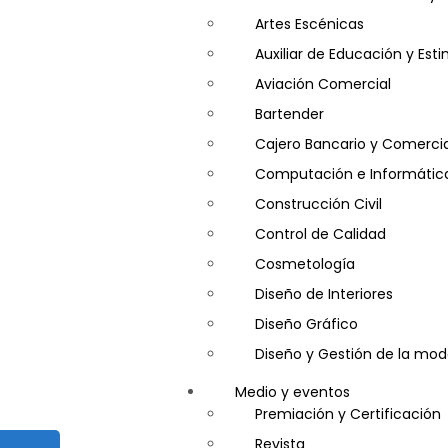
Artes Escénicas
Auxiliar de Educación y Es
Aviación Comercial
Bartender
Cajero Bancario y Comercia
Computación e Informátic
Construcción Civil
Control de Calidad
Cosmetología
Diseño de Interiores
Diseño Gráfico
Diseño y Gestión de la mo
Entrenador Personal y Nutri
Medio y eventos
Gastronomía
Premiación y Certificación
Gestor de Crédito y Cobra
Revista