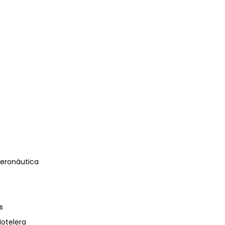
eronáutica
s
Hotelera