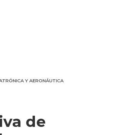
d
ercial
cios Financieros
ATRÓNICA Y AERONÁUTICA
iva de