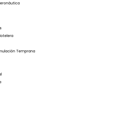
eronáutica
s
Hotelera
timulación Temprana
l
a