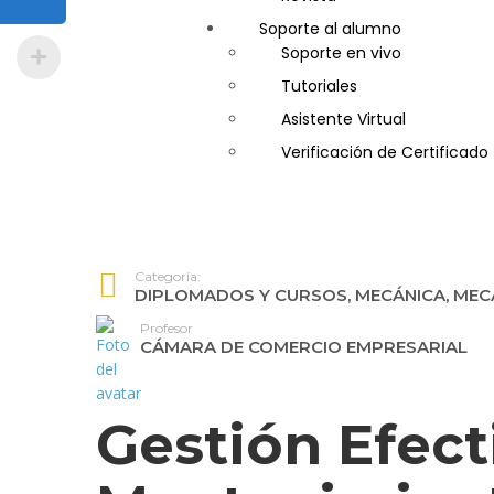
Soporte al alumno
Guía de Turismo
Soporte en vivo
Inglés Americano
Tutoriales
Marketing y Publicidad
Asistente Virtual
Medio Ambiente y Segurida
Verificación de Certificado
Plataforma Bancaria y Com
Secretaria Corporativo
Telemarketing
Ventas de Productos y Servi
Categoría:
Visitador Médico
DIPLOMADOS Y CURSOS
,
MECÁNICA, MEC
Profesor
CÁMARA DE COMERCIO EMPRESARIAL
Gestión Efect