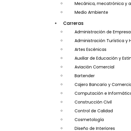
Mecánica, mecatrónica y a
Medio Ambiente
Minería e Hidrocarburos
Carreras
Salud y Psicología
Administración de Empresa
Seguridad
Administración Turística y 
Artes Escénicas
Auxiliar de Educación y Es
Aviación Comercial
Bartender
Cajero Bancario y Comercia
Computación e Informátic
Construcción Civil
Control de Calidad
Cosmetología
Diseño de Interiores