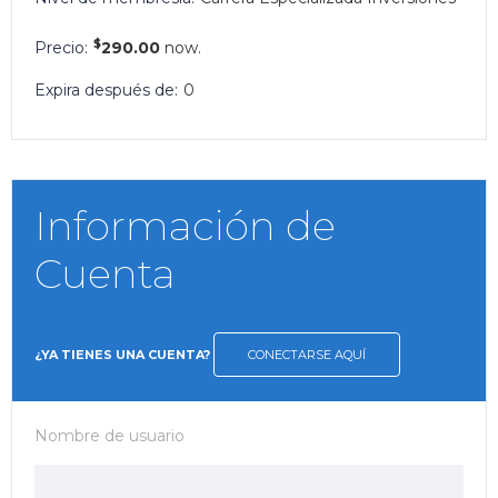
$
Precio:
290.00
now.
Expira después de:
0
Información de
Cuenta
¿YA TIENES UNA CUENTA?
CONECTARSE AQUÍ
Nombre de usuario