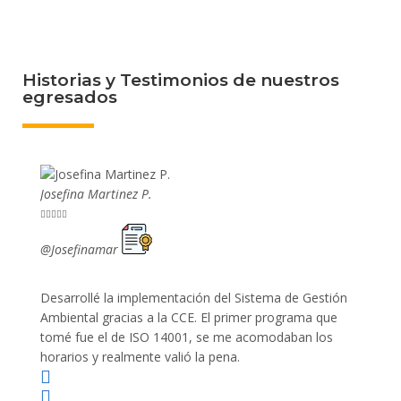
Historias y Testimonios de nuestros
egresados
Josefina Martinez P.
Mario P










@Josefinamar
@SiuM
Desarrollé la implementación del Sistema de Gestión
Lleve 
Ambiental gracias a la CCE. El primer programa que
ayudo 
tomé fue el de ISO 14001, se me acomodaban los
gano 
horarios y realmente valió la pena.