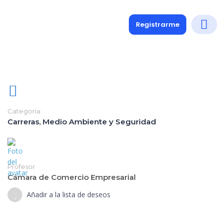
Registrarme
Diplomados
Medio y 
Soporte a
Categoría:
Carreras
,
Medio Ambiente y Seguridad
Profesor
Cámara de Comercio Empresarial
Añadir a la lista de deseos