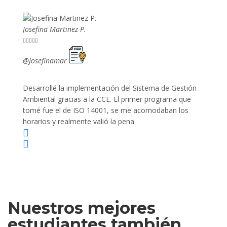
Josefina Martinez P.
Mario P










@Josefinamar
@SiuM
Desarrollé la implementación del Sistema de Gestión
Lleve 
Ambiental gracias a la CCE. El primer programa que
ayudo 
tomé fue el de ISO 14001, se me acomodaban los
gano 
horarios y realmente valió la pena.
Nuestros mejores
estudiantes también