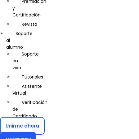
Seguridad
Premiación
Comercial
y
Certificación
Computación
e
Revista
Informática
Soporte
Construcción
al
Civil
alumno
Soporte
Control
en
de
vivo
Calidad
Tutoriales
Cosmetología
Asistente
Diseño
Virtual
de
Interiores
Verificación
de
Diseño
Certificado
Gráfico
Unirme ahora
Diseño
y