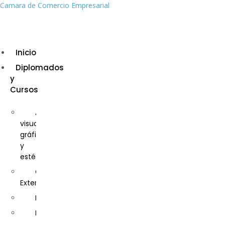
Camara de Comercio Empresarial
Inicio
Diplomados
y
Cursos
Artes
visuales,
gráficas
y
estéticas
Comercio
Exterior
Derecho
Educación