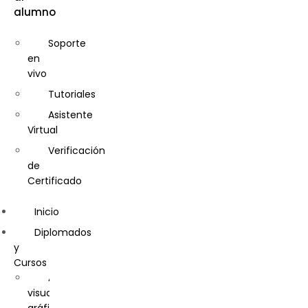
alumno
Control
de
Calidad
Soporte
en
Cosmetología
vivo
Diseño
Tutoriales
de
Interiores
Asistente
Virtual
Diseño
Gráfico
Verificación
de
Diseño
Certificado
y
Gestión
Inicio
de
la
Diplomados
moda
y
Cursos
Entrenador
Artes
Personal
visuales,
y