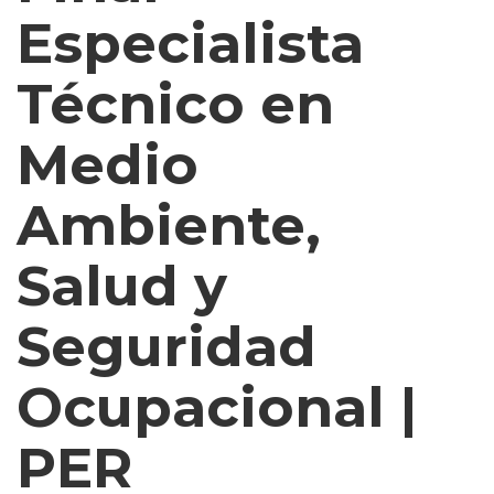
Turismo
Especialista
Inglés
Americano
Técnico en
Marketing
y
Medio
Publicidad
Medio
Ambiente
Ambiente,
y
Seguridad
Salud y
Plataforma
Bancaria
Seguridad
y
Comercial
Ocupacional |
Secretaria
Corporativo
PER
Telemarketing
Ventas