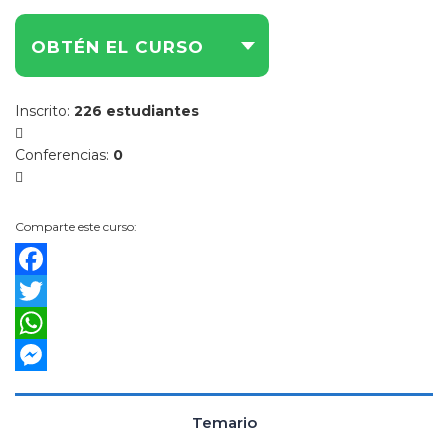
de
Productos
OBTÉN EL CURSO
y
Servicios
Financieros
Inscrito
:
226 estudiantes
Visitador
Médico
Conferencias
:
0
Comparte este curso:
Facebook
Twitter
WhatsApp
Messenger
Temario