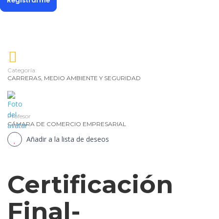
Registrarme
Gestión
de
la
moda
Entrenador
Personal
y
Categoría:
CARRERAS
,
MEDIO AMBIENTE Y SEGURIDAD
Nutrición
Deportiva-
Personal
Trainig
Profesor
CÁMARA DE COMERCIO EMPRESARIAL
Gastronomía
Añadir a la lista de deseos
Gestor
de
Crédito
y
Certificación
Cobranza
Guía
Final-
de