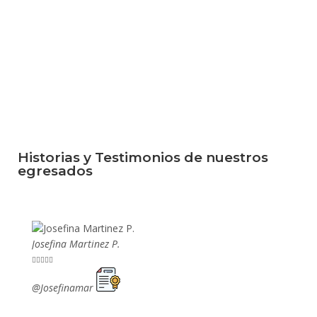
Historias y Testimonios de nuestros
egresados
Josefina Martinez P.
Mario P










@Josefinamar
@SiuM