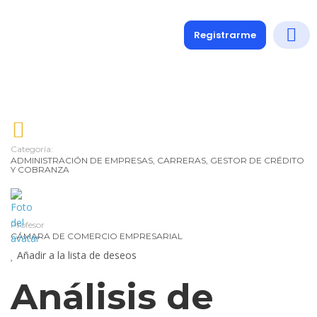
Registrarme
Diplomados
Medio y 
Soporte a
Categoría:
ADMINISTRACIÓN DE EMPRESAS
,
CARRERAS
,
GESTOR DE CRÉDITO
Y COBRANZA
Profesor
CÁMARA DE COMERCIO EMPRESARIAL
Añadir a la lista de deseos
Análisis de