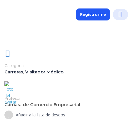
Registrarme
Diplomados
Medio y 
Soporte a
Categoría:
Carreras
,
Visitador Médico
Profesor
Cámara de Comercio Empresarial
Añadir a la lista de deseos