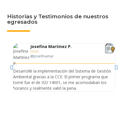
Historias y Testimonios de nuestros
egresados
Josefina Martinez P.





@Josefinamar
Desarrollé la implementación del Sistema de Gestión
Lleve 
Ambiental gracias a la CCE. El primer programa que
ayudo 
tomé fue el de ISO 14001, se me acomodaban los
gano 
horarios y realmente valió la pena.