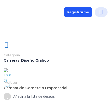
Registrarme
Diplomados
Medio y 
Soporte a
Categoría:
Carreras
,
Diseño Gráfico
Profesor
Cámara de Comercio Empresarial
Añadir a la lista de deseos