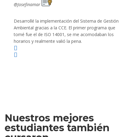
@Josefinamar
@SiuM
Desarrollé la implementación del Sistema de Gestión
Lleve 
Ambiental gracias a la CCE. El primer programa que
ayudo 
tomé fue el de ISO 14001, se me acomodaban los
gano 
horarios y realmente valió la pena.
Nuestros mejores
estudiantes también