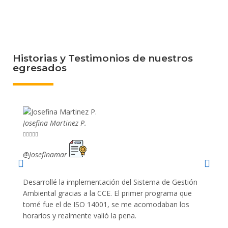
Historias y Testimonios de nuestros
egresados
Josefina Martinez P.
Mario P










@Josefinamar
@SiuM
Desarrollé la implementación del Sistema de Gestión
Lleve 
Ambiental gracias a la CCE. El primer programa que
ayudo 
tomé fue el de ISO 14001, se me acomodaban los
gano 
horarios y realmente valió la pena.