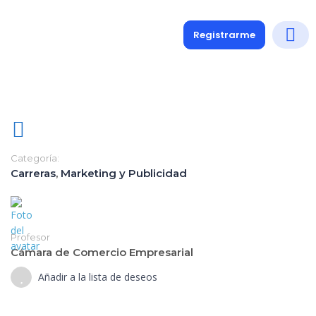
Registrarme
Diplomados
Medio y 
Soporte a
Categoría:
Carreras
,
Marketing y Publicidad
Profesor
Cámara de Comercio Empresarial
Añadir a la lista de deseos