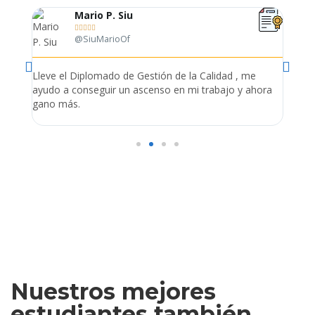
Mario P. Siu





@SiuMarioOf
tión
Lleve el Diplomado de Gestión de la Calidad , me
Me es
ue
ayudo a conseguir un ascenso en mi trabajo y ahora
empr
s
gano más.
admin
Nuestros mejores
estudiantes también