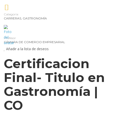
la
mo
Categoría:
CARRERAS
,
GASTRONOMÍA
Pe
y
Nut
Profesor
De
CÁMARA DE COMERCIO EMPRESARIAL
Pe
Añadir a la lista de deseos
Tra
Certificacion
de
Final- Titulo en
Cr
y
Gastronomía |
Co
CO
de
Tu