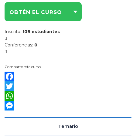
Am
OBTÉN EL CURSO
y
Pub
Inscrito
:
109 estudiantes
Conferencias
:
0
Am
y
Se
Comparte este curso:
Ba
y
Facebook
Co
Twitter
Co
WhatsApp
Messenger
Temario
de
Pr