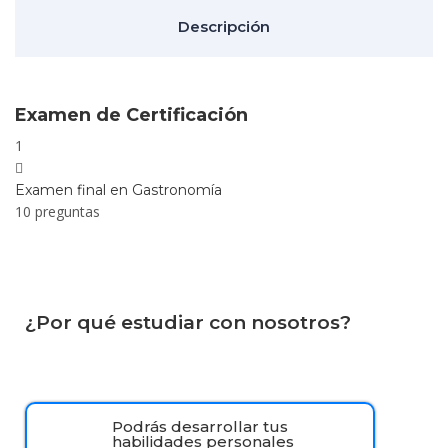
y
Descripción
Ser
Fin
Examen de Certificación
Mé
1
Examen final en Gastronomía
10 preguntas
¿Por qué estudiar con nosotros?
Podrás desarrollar tus
habilidades personales