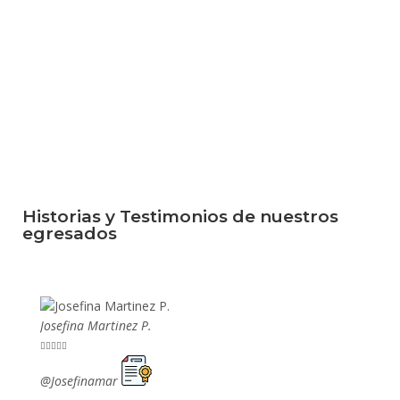
Historias y Testimonios de nuestros
egresados
Josefina Martinez P.
Mario P










@Josefinamar
@SiuM