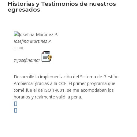
Historias y Testimonios de nuestros
egresados
Josefina Martinez P.
Mario P










@Josefinamar
@SiuM
Desarrollé la implementación del Sistema de Gestión
Lleve 
Ambiental gracias a la CCE. El primer programa que
ayudo 
tomé fue el de ISO 14001, se me acomodaban los
gano 
horarios y realmente valió la pena.