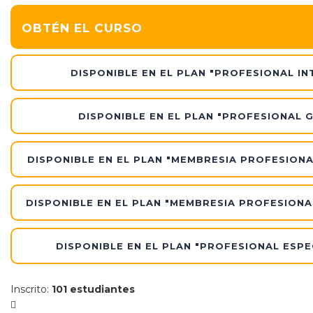
Am
OBTÉN EL CURSO
y
Pub
DISPONIBLE EN EL PLAN "PROFESIONAL IN
Am
DISPONIBLE EN EL PLAN "PROFESIONAL 
y
Se
DISPONIBLE EN EL PLAN "MEMBRESIA PROFESIONA
Ba
y
Co
DISPONIBLE EN EL PLAN "MEMBRESIA PROFESIONA
Co
DISPONIBLE EN EL PLAN "PROFESIONAL ESPE
Inscrito
:
101 estudiantes
de
Pr