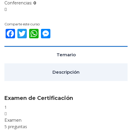
Conferencias
:
0
y
Ser
Fin
Comparte este curso:
Facebook
Twitter
WhatsApp
Messenger
Mé
Temario
Descripción
Examen de Certificación
1
Examen
5 preguntas