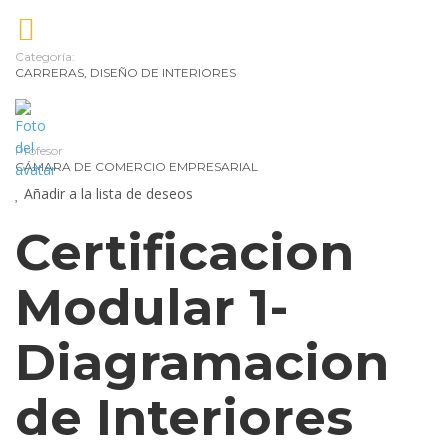
la
mo
Categoría:
CARRERAS
,
DISEÑO DE INTERIORES
Pe
y
Nut
Profesor
De
CÁMARA DE COMERCIO EMPRESARIAL
Pe
Añadir a la lista de deseos
Tra
Certificacion
de
Modular 1-
Cr
y
Diagramacion
Co
de Interiores
de
Tu