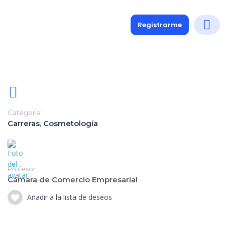
Registrarme
Diplomados
Medio y 
Soporte a
Categoría:
Carreras
,
Cosmetología
Profesor
Cámara de Comercio Empresarial
Añadir a la lista de deseos