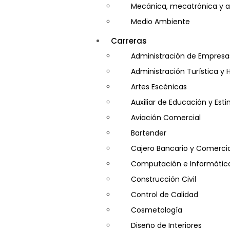
Mecánica, mecatrónica y a
Medio Ambiente
Minería e Hidrocarburos
Carreras
Salud y Psicología
Administración de Empresa
Seguridad
Administración Turística y 
Artes Escénicas
Auxiliar de Educación y Es
Aviación Comercial
Bartender
Cajero Bancario y Comercia
Computación e Informátic
Construcción Civil
Control de Calidad
Cosmetología
Diseño de Interiores