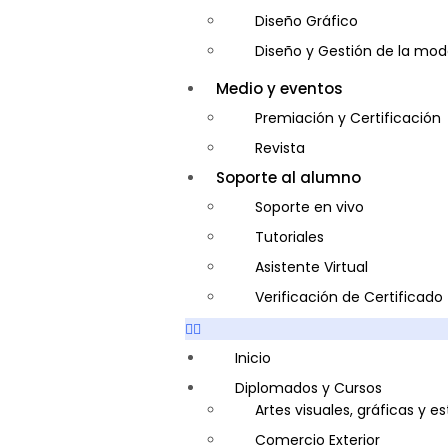
Diseño Gráfico
Diseño y Gestión de la mo
Entrenador Personal y Nutri
Medio y eventos
Gastronomía
Premiación y Certificación
Gestor de Crédito y Cobra
Revista
Guía de Turismo
Soporte al alumno
Inglés Americano
Soporte en vivo
Marketing y Publicidad
Tutoriales
Medio Ambiente y Segurida
Asistente Virtual
Plataforma Bancaria y Com
Verificación de Certificado
Secretaria Corporativo
Telemarketing
Inicio
Ventas de Productos y Servi
Diplomados y Cursos
Artes visuales, gráficas y e
Visitador Médico
Comercio Exterior