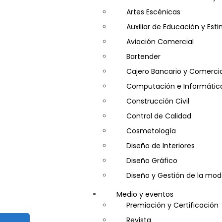
Artes Escénicas
Auxiliar de Educación y Es
Aviación Comercial
Bartender
Cajero Bancario y Comercia
Computación e Informátic
Construcción Civil
Control de Calidad
Cosmetología
Diseño de Interiores
Diseño Gráfico
Diseño y Gestión de la mo
Entrenador Personal y Nutri
Medio y eventos
Gastronomía
Premiación y Certificación
Gestor de Crédito y Cobra
Revista