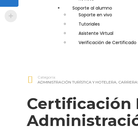
Soporte al alumno
Guía de Turismo
Soporte en vivo
Inglés Americano
Tutoriales
Marketing y Publicidad
Asistente Virtual
Medio Ambiente y Segurida
Verificación de Certificado
Plataforma Bancaria y Com
Secretaria Corporativo
Telemarketing
Ventas de Productos y Servi
Categoría:
Visitador Médico
ADMINISTRACIÓN TURÍSTICA Y HOTELERA
,
CARRERA
Certificación 
Administració