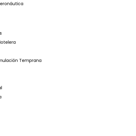
eronáutica
s
Hotelera
timulación Temprana
l
a