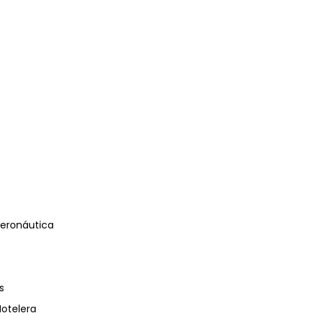
eronáutica
s
Hotelera