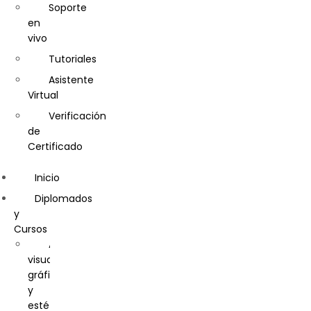
Calidad
Soporte
en
Cosmetología
vivo
Diseño
Tutoriales
de
Interiores
Asistente
Virtual
Diseño
Gráfico
Verificación
de
Diseño
Certificado
y
Gestión
Inicio
de
la
Diplomados
moda
y
Cursos
Entrenador
Artes
Personal
visuales,
y
gráficas
Nutrición
y
Deportiva-
estéticas
Personal