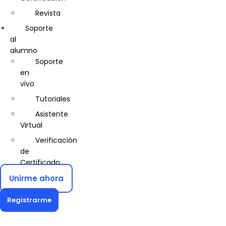
e
Revista
Informática
Soporte
Construcción
al
Civil
alumno
Soporte
Control
en
de
vivo
Calidad
Tutoriales
Cosmetología
Asistente
Diseño
Virtual
de
Interiores
Verificación
de
Diseño
Certificado
Gráfico
Unirme ahora
Diseño
y
Registrarme
Gestión
de
la