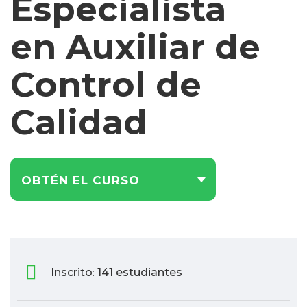
Especialista
Americano
Marketing
en Auxiliar de
y
Publicidad
Control de
Medio
Ambiente
y
Calidad
Seguridad
Plataforma
Bancaria
y
OBTÉN EL CURSO
Comercial
Secretaria
Corporativo
Telemarketing
Ventas
Inscrito
141 estudiantes
:
de
Productos