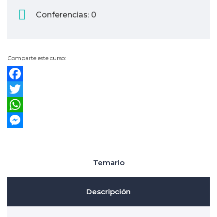
y
Servicios
Conferencias
0
:
Financieros
Visitador
Médico
Comparte este curso:
Facebook
Twitter
WhatsApp
Messenger
Temario
Descripción