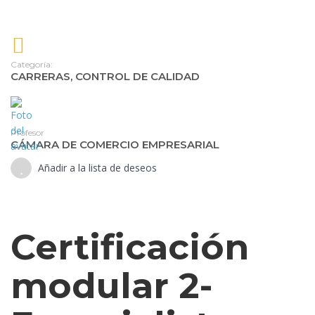
moda
Entrenador
Personal
y
Categoría:
CARRERAS
,
CONTROL DE CALIDAD
Nutrición
Deportiva-
Personal
Trainig
Profesor
CÁMARA DE COMERCIO EMPRESARIAL
Gastronomía
Gestor
Añadir a la lista de deseos
de
Crédito
y
Cobranza
Certificación
Guía
de
modular 2-
Turismo
Inglés