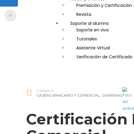
Gastronomía
Premiación y Certificación
Gestor de Crédito y Cobra
Revista
Soporte al alumno
Guía de Turismo
Soporte en vivo
Inglés Americano
Tutoriales
Marketing y Publicidad
Asistente Virtual
Medio Ambiente y Segurida
Verificación de Certificado
Plataforma Bancaria y Com
Secretaria Corporativo
Telemarketing
Ventas de Productos y Servi
Categoría:
Visitador Médico
CAJERO BANCARIO Y COMERCIAL
,
CARRERAS
Certificación