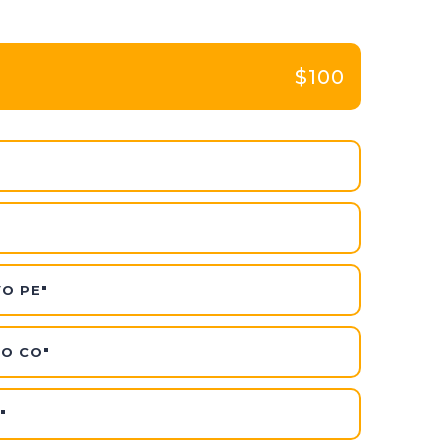
$100
VO PE"
VO CO"
"