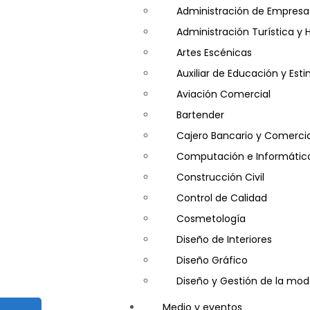
Salud y Psicología
Administración de Empresa
Seguridad
Administración Turística y 
Artes Escénicas
Auxiliar de Educación y Es
Aviación Comercial
Bartender
Cajero Bancario y Comercia
Computación e Informátic
Construcción Civil
Control de Calidad
Cosmetología
Diseño de Interiores
Diseño Gráfico
Diseño y Gestión de la mo
Entrenador Personal y Nutri
Medio y eventos