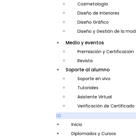
Cosmetología
Diseño de Interiores
Diseño Gráfico
Diseño y Gestión de la mo
Entrenador Personal y Nutri
Medio y eventos
Gastronomía
Premiación y Certificación
Gestor de Crédito y Cobra
Revista
Guía de Turismo
Soporte al alumno
Inglés Americano
Soporte en vivo
Marketing y Publicidad
Tutoriales
Medio Ambiente y Segurida
Asistente Virtual
Plataforma Bancaria y Com
Verificación de Certificado
Secretaria Corporativo
Telemarketing
Inicio
Ventas de Productos y Servi
Diplomados y Cursos