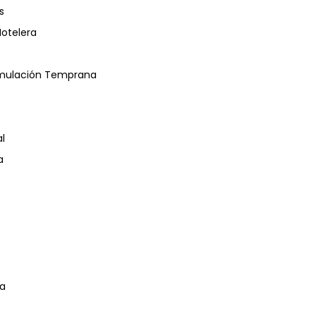
s
Hotelera
timulación Temprana
l
a
da
ción Deportiva- Personal Trainig