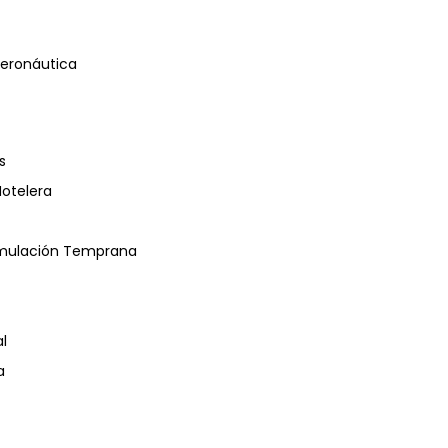
eronáutica
s
Hotelera
timulación Temprana
l
a