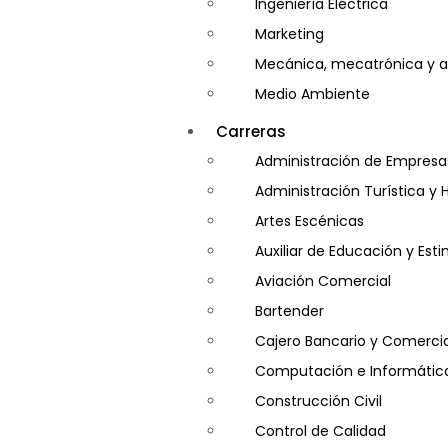
Ingeniería Eléctrica
Marketing
Mecánica, mecatrónica y a
Medio Ambiente
Minería e Hidrocarburos
Carreras
Salud y Psicología
Administración de Empresa
Seguridad
Administración Turística y 
Artes Escénicas
Auxiliar de Educación y Es
Aviación Comercial
Bartender
Cajero Bancario y Comercia
Computación e Informátic
Construcción Civil
Control de Calidad