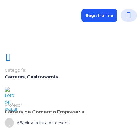
Registrarme
Diplomados
Medio y 
Soporte a
Categoría:
Carreras
,
Gastronomía
Profesor
Cámara de Comercio Empresarial
Añadir a la lista de deseos