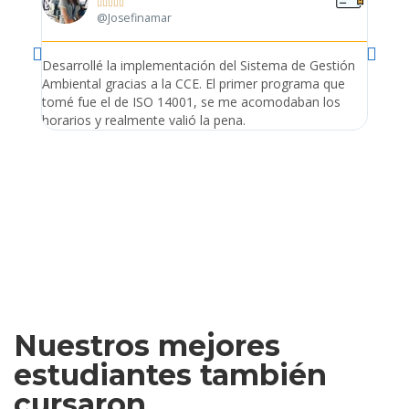





@Josefinamar
Desarrollé la implementación del Sistema de Gestión
Lleve 
Ambiental gracias a la CCE. El primer programa que
ayudo 
tomé fue el de ISO 14001, se me acomodaban los
gano 
horarios y realmente valió la pena.
Nuestros mejores
estudiantes también
cursaron