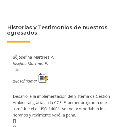
Historias y Testimonios de nuestros
egresados
Josefina Martinez P.
Mario P










@Josefinamar
@SiuM
Desarrollé la implementación del Sistema de Gestión
Lleve 
Ambiental gracias a la CCE. El primer programa que
ayudo 
tomé fue el de ISO 14001, se me acomodaban los
gano 
horarios y realmente valió la pena.