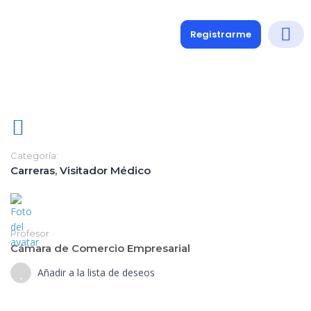
Registrarme
Diplomados
Medio y 
Soporte a
Categoría:
Carreras
,
Visitador Médico
Profesor
Cámara de Comercio Empresarial
Añadir a la lista de deseos