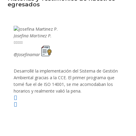
egresados
Josefina Martinez P.
Mario P










@Josefinamar
@SiuM
Desarrollé la implementación del Sistema de Gestión
Lleve 
Ambiental gracias a la CCE. El primer programa que
ayudo 
tomé fue el de ISO 14001, se me acomodaban los
gano 
horarios y realmente valió la pena.