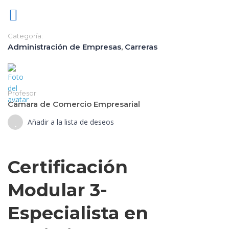
la
mo
Categoría:
Pe
Administración de Empresas
,
Carreras
y
Nut
De
Pe
Profesor
Tra
Cámara de Comercio Empresarial
Añadir a la lista de deseos
de
Cr
Certificación
y
Co
Modular 3-
de
Especialista en
Tu