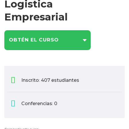
Logistica
Am
Empresarial
y
Pub
OBTÉN EL CURSO
Am
y
Se
Ba
y
Inscrito
407 estudiantes
:
Co
Co
Conferencias
0
:
de
Pr