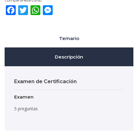
Comparte este curso:
y
Facebook
Twitter
WhatsApp
Messenger
Ser
Fin
Mé
Temario
Descripción
Examen de Certificación
Examen
5 preguntas