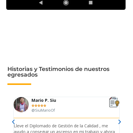
Historias y Testimonios de nuestros
egresados
Mario P. Siu





@SiuMarioOf
tión
Lleve el Diplomado de Gestión de la Calidad , me
Me es
ue
ayudo a conseguir un ascenso en mi trabajo y ahora
empr