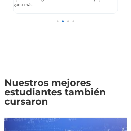
s
gano más.
admin
Nuestros mejores
estudiantes también
cursaron