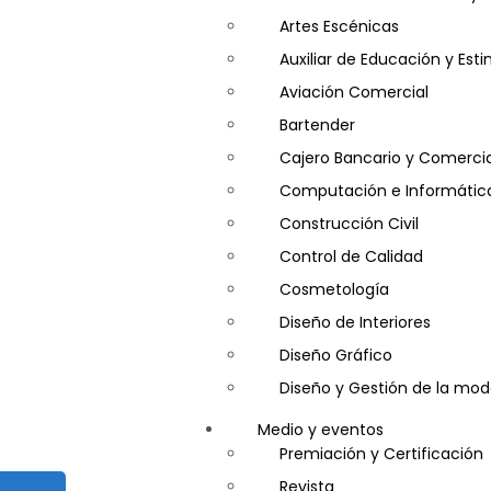
Artes Escénicas
Auxiliar de Educación y Es
Aviación Comercial
Bartender
Cajero Bancario y Comercia
Computación e Informátic
Construcción Civil
Control de Calidad
Cosmetología
Diseño de Interiores
Diseño Gráfico
Diseño y Gestión de la mo
Entrenador Personal y Nutri
Medio y eventos
Gastronomía
Premiación y Certificación
Gestor de Crédito y Cobra
Revista