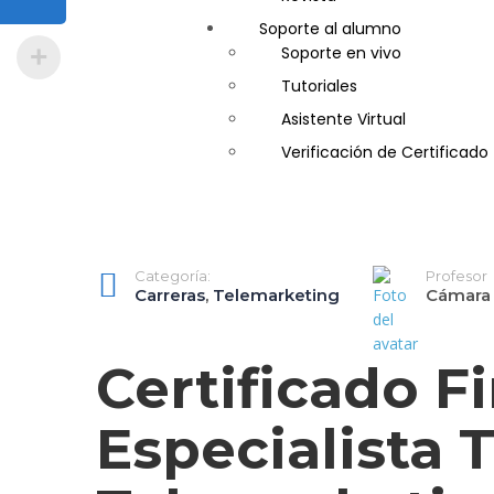
Soporte al alumno
Guía de Turismo
Soporte en vivo
Inglés Americano
Tutoriales
Marketing y Publicidad
Asistente Virtual
Medio Ambiente y Segurida
Verificación de Certificado
Plataforma Bancaria y Com
Secretaria Corporativo
Telemarketing
Ventas de Productos y Servi
Categoría:
Profesor
Visitador Médico
Carreras
,
Telemarketing
Cámara 
Certificado Fi
Especialista 