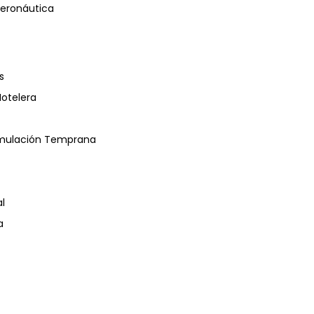
eronáutica
s
Hotelera
timulación Temprana
l
a