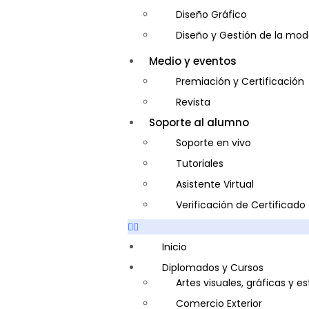
Diseño Gráfico
Diseño y Gestión de la mo
Entrenador Personal y Nutri
Medio y eventos
Gastronomía
Premiación y Certificación
Gestor de Crédito y Cobra
Revista
Guía de Turismo
Soporte al alumno
Inglés Americano
Soporte en vivo
Marketing y Publicidad
Tutoriales
Medio Ambiente y Segurida
Asistente Virtual
Plataforma Bancaria y Com
Verificación de Certificado
Secretaria Corporativo
Telemarketing
Inicio
Ventas de Productos y Servi
Diplomados y Cursos
Artes visuales, gráficas y e
Visitador Médico
Comercio Exterior