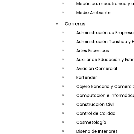
Mecánica, mecatrónica y a
Medio Ambiente
Minería e Hidrocarburos
Carreras
Salud y Psicología
Administración de Empresa
Seguridad
Administración Turística y 
Artes Escénicas
Auxiliar de Educación y Es
Aviación Comercial
Bartender
Cajero Bancario y Comercia
Computación e Informátic
Construcción Civil
Control de Calidad
Cosmetología
Diseño de Interiores