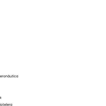
eronáutica
s
Hotelera