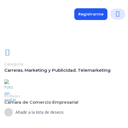
Registrarme
Diplomados
Medio y 
Soporte a
Categoría:
Carreras
,
Marketing y Publicidad
,
Telemarketing
Profesor
Cámara de Comercio Empresarial
Añadir a la lista de deseos