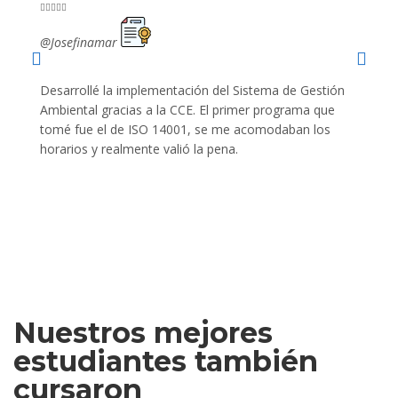










@Josefinamar
@SiuM
Desarrollé la implementación del Sistema de Gestión
Lleve 
Ambiental gracias a la CCE. El primer programa que
ayudo 
tomé fue el de ISO 14001, se me acomodaban los
gano 
horarios y realmente valió la pena.
Nuestros mejores
estudiantes también
cursaron