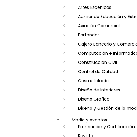
Artes Escénicas
Auxiliar de Educación y Es
Aviación Comercial
Bartender
Cajero Bancario y Comercia
Computación e Informátic
Construcción Civil
Control de Calidad
Cosmetología
Diseño de Interiores
Diseño Gráfico
Diseño y Gestión de la mo
Entrenador Personal y Nutri
Medio y eventos
Gastronomía
Premiación y Certificación
Gestor de Crédito y Cobra
Revista