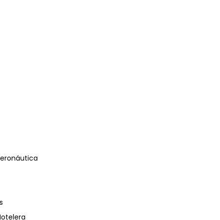
eronáutica
s
Hotelera