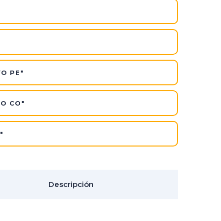
VO PE"
VO CO"
"
Descripción