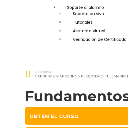
Soporte al alumno
Guía de Turismo
Soporte en vivo
Inglés Americano
Tutoriales
Marketing y Publicidad
Asistente Virtual
Medio Ambiente y Segurida
Verificación de Certificado
Plataforma Bancaria y Com
Secretaria Corporativo
Telemarketing
Ventas de Productos y Servi
Categoría:
Visitador Médico
CARRERAS
,
MARKETING Y PUBLICIDAD
,
TELEMARKET
Fundamentos 
OBTÉN EL CURSO