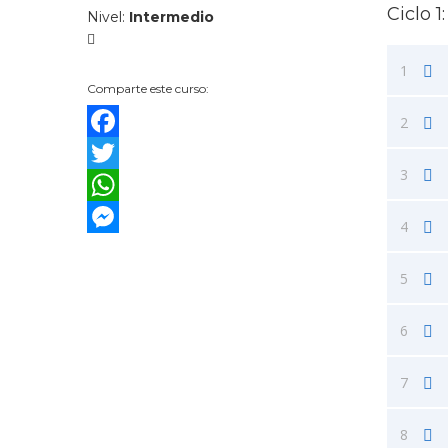
Ciclo 
Nivel
:
Intermedio
1
Comparte este curso:
2
Facebook
3
Twitter
WhatsApp
4
Messenger
5
6
7
8