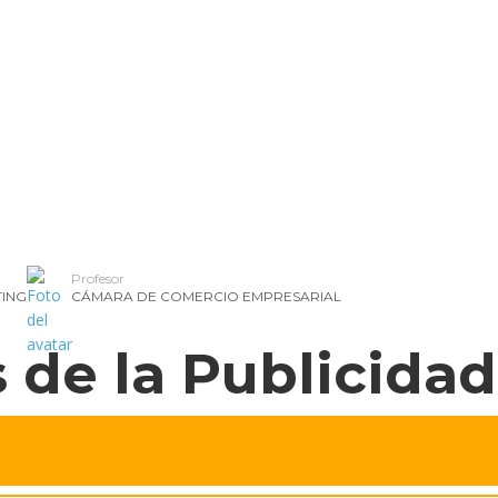
d
ercial
cios Financieros
Profesor
ING
CÁMARA DE COMERCIO EMPRESARIAL
de la Publicidad