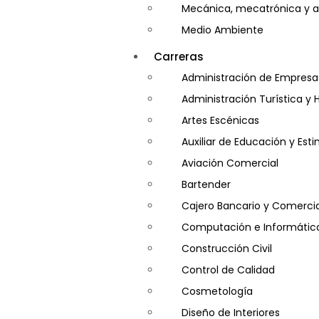
Mecánica, mecatrónica y a
Medio Ambiente
Minería e Hidrocarburos
Carreras
Salud y Psicología
Administración de Empresa
Seguridad
Administración Turística y 
Artes Escénicas
Auxiliar de Educación y Es
Aviación Comercial
Bartender
Cajero Bancario y Comercia
Computación e Informátic
Construcción Civil
Control de Calidad
Cosmetología
Diseño de Interiores