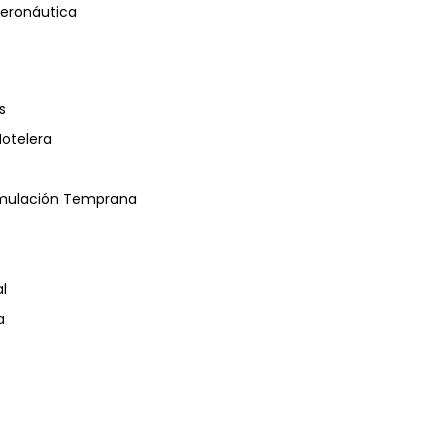
eronáutica
s
Hotelera
timulación Temprana
l
a