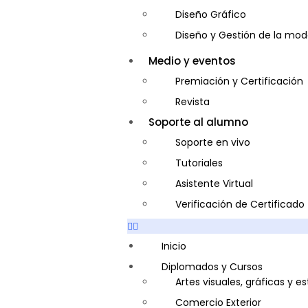
Diseño Gráfico
Diseño y Gestión de la mo
Entrenador Personal y Nutri
Medio y eventos
Gastronomía
Premiación y Certificación
Gestor de Crédito y Cobra
Revista
Guía de Turismo
Soporte al alumno
Inglés Americano
Soporte en vivo
Marketing y Publicidad
Tutoriales
Medio Ambiente y Segurida
Asistente Virtual
Plataforma Bancaria y Com
Verificación de Certificado
Secretaria Corporativo
Telemarketing
Inicio
Ventas de Productos y Servi
Diplomados y Cursos
Artes visuales, gráficas y e
Visitador Médico
Comercio Exterior