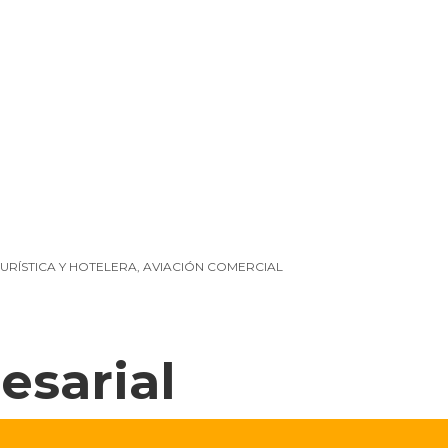
d
ercial
cios Financieros
URÍSTICA Y HOTELERA
,
AVIACIÓN COMERCIAL
esarial