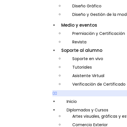
Diseño Gráfico
Diseño y Gestión de la mo
Entrenador Personal y Nutri
Medio y eventos
Gastronomía
Premiación y Certificación
Gestor de Crédito y Cobra
Revista
Guía de Turismo
Soporte al alumno
Inglés Americano
Soporte en vivo
Marketing y Publicidad
Tutoriales
Medio Ambiente y Segurida
Asistente Virtual
Plataforma Bancaria y Com
Verificación de Certificado
Secretaria Corporativo
Telemarketing
Inicio
Ventas de Productos y Servi
Diplomados y Cursos
Artes visuales, gráficas y e
Visitador Médico
Comercio Exterior