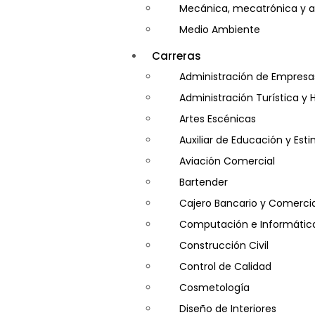
Mecánica, mecatrónica y a
Medio Ambiente
Minería e Hidrocarburos
Carreras
Salud y Psicología
Administración de Empresa
Seguridad
Administración Turística y 
Artes Escénicas
Auxiliar de Educación y Es
Aviación Comercial
Bartender
Cajero Bancario y Comercia
Computación e Informátic
Construcción Civil
Control de Calidad
Cosmetología
Diseño de Interiores