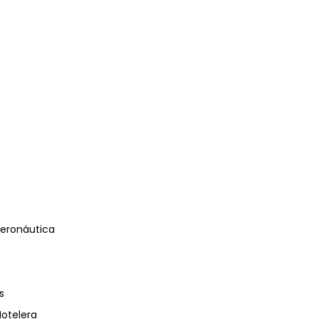
eronáutica
s
Hotelera