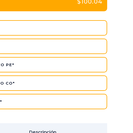
$100.04
VO PE"
VO CO"
"
Descripción