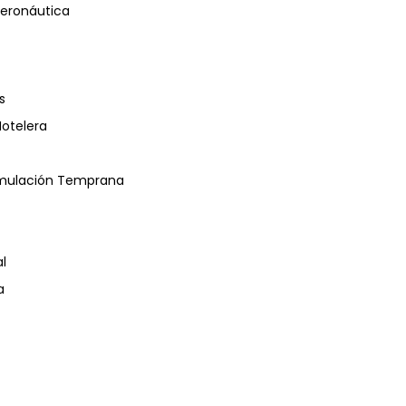
eronáutica
s
Hotelera
timulación Temprana
l
a