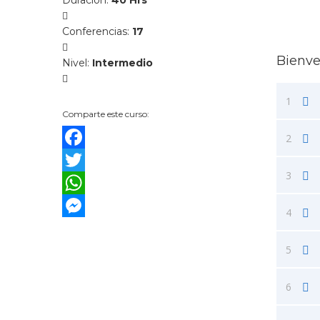
Duración
:
40 Hrs
Conferencias
:
17
Bienv
Nivel
:
Intermedio
1
Comparte este curso:
2
Facebook
3
Twitter
WhatsApp
4
Messenger
5
6