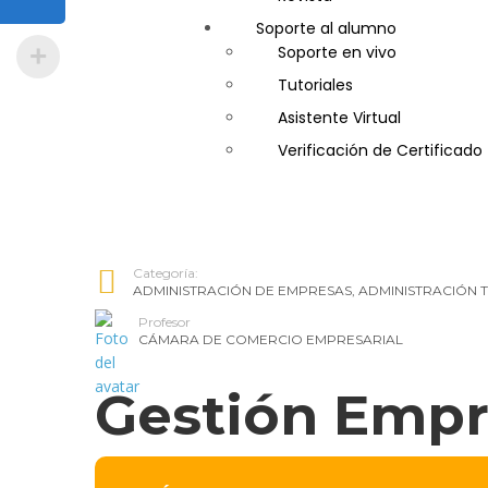
Soporte al alumno
Guía de Turismo
Soporte en vivo
Inglés Americano
Tutoriales
Marketing y Publicidad
Asistente Virtual
Medio Ambiente y Segurida
Verificación de Certificado
Plataforma Bancaria y Com
Secretaria Corporativo
Telemarketing
Ventas de Productos y Servi
Categoría:
Visitador Médico
ADMINISTRACIÓN DE EMPRESAS
,
ADMINISTRACIÓN T
Profesor
CÁMARA DE COMERCIO EMPRESARIAL
Gestión Empr