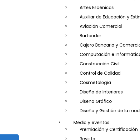
Artes Escénicas
Auxiliar de Educación y Es
Aviación Comercial
Bartender
Cajero Bancario y Comercia
Computación e Informátic
Construcción Civil
Control de Calidad
Cosmetología
Diseño de Interiores
Diseño Gráfico
Diseño y Gestión de la mo
Entrenador Personal y Nutri
Medio y eventos
Gastronomía
Premiación y Certificación
Gestor de Crédito y Cobra
Revista