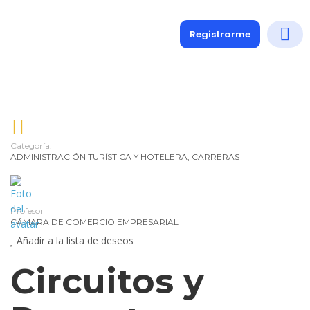
Registrarme
Diplomados
Medio y 
Soporte a
Categoría:
ADMINISTRACIÓN TURÍSTICA Y HOTELERA
,
CARRERAS
Profesor
CÁMARA DE COMERCIO EMPRESARIAL
Añadir a la lista de deseos
Circuitos y