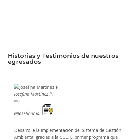
Historias y Testimonios de nuestros
egresados
Josefina Martinez P.
Mario P










@Josefinamar
@SiuM
Desarrollé la implementación del Sistema de Gestión
Lleve 
Ambiental gracias a la CCE. El primer programa que
ayudo 