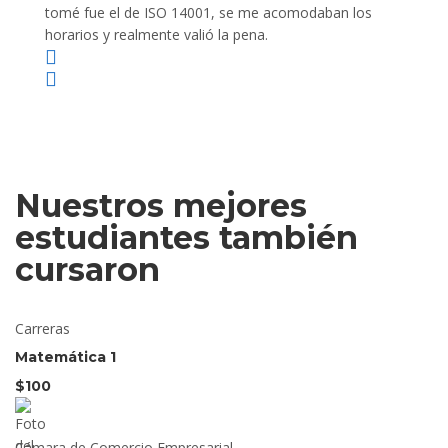
tomé fue el de ISO 14001, se me acomodaban los
gano 
horarios y realmente valió la pena.
Nuestros mejores
estudiantes también
cursaron
Carreras
Matemática 1
$100
Cámara de Comercio Empresarial