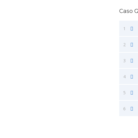
Caso 
1
2
3
4
5
6