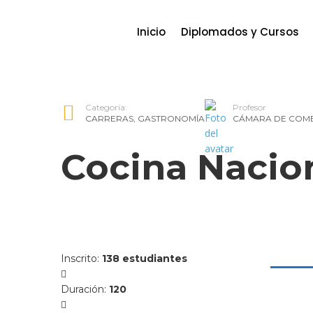
Inicio
Diplomados y Cursos
Categoría:
Profesor
CARRERAS
,
GASTRONOMÍA
CÁMARA DE COME
Cocina Nacio
Inscrito
:
138 estudiantes
Duración
:
120