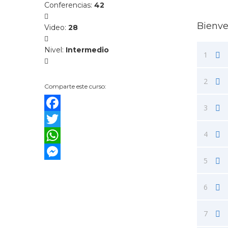
Conferencias
:
42
Bienv
Video
:
28
Nivel
:
Intermedio
1
2
Comparte este curso:
3
Facebook
4
Twitter
WhatsApp
5
Messenger
6
7