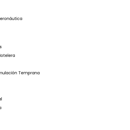
eronáutica
s
Hotelera
timulación Temprana
l
a