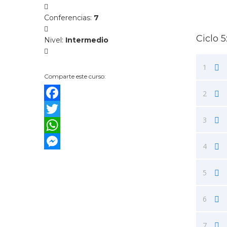
Conferencias
:
7
Ciclo 
Nivel
:
Intermedio
1
Comparte este curso:
2
Facebook
3
Twitter
WhatsApp
4
Messenger
5
6
7