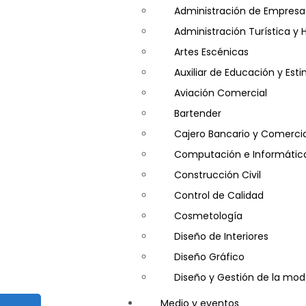
Salud y Psicología
Administración de Empresa
Seguridad
Administración Turística y 
Artes Escénicas
Auxiliar de Educación y Es
Aviación Comercial
Bartender
Cajero Bancario y Comercia
Computación e Informátic
Construcción Civil
Control de Calidad
Cosmetología
Diseño de Interiores
Diseño Gráfico
Diseño y Gestión de la mo
Entrenador Personal y Nutri
Medio y eventos