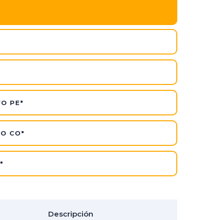
VO PE"
VO CO"
"
Descripción