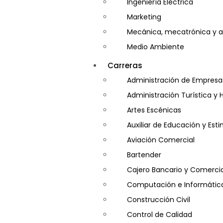
Ingeniería Eléctrica
Marketing
Mecánica, mecatrónica y a
Medio Ambiente
Minería e Hidrocarburos
Carreras
Salud y Psicología
Administración de Empresa
Seguridad
Administración Turística y 
Artes Escénicas
Auxiliar de Educación y Es
Aviación Comercial
Bartender
Cajero Bancario y Comercia
Computación e Informátic
Construcción Civil
Control de Calidad