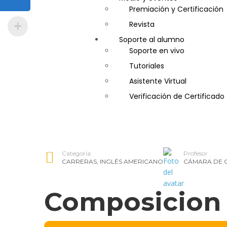
Gastronomía
Premiación y Certificación
Gestor de Crédito y Cobra
Revista
Soporte al alumno
Guía de Turismo
Soporte en vivo
Inglés Americano
Tutoriales
Marketing y Publicidad
Asistente Virtual
Medio Ambiente y Segurida
Verificación de Certificado
Plataforma Bancaria y Com
Secretaria Corporativo
Telemarketing
Ventas de Productos y Servi
Categoría:
Profesor
Visitador Médico
CARRERAS
,
INGLÉS AMERICANO
CÁMARA DE 
Composicion