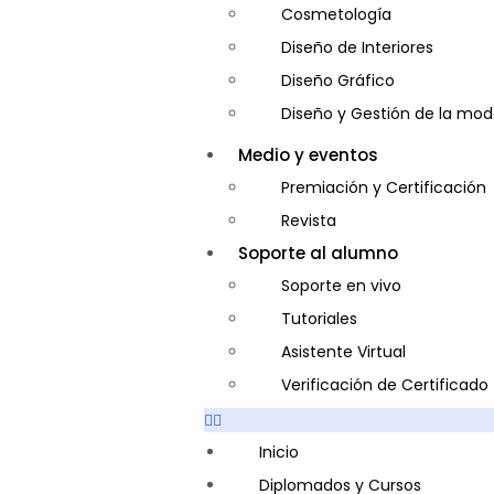
Cosmetología
Diseño de Interiores
Diseño Gráfico
Diseño y Gestión de la mo
Entrenador Personal y Nutri
Medio y eventos
Gastronomía
Premiación y Certificación
Gestor de Crédito y Cobra
Revista
Guía de Turismo
Soporte al alumno
Inglés Americano
Soporte en vivo
Marketing y Publicidad
Tutoriales
Medio Ambiente y Segurida
Asistente Virtual
Plataforma Bancaria y Com
Verificación de Certificado
Secretaria Corporativo
Telemarketing
Inicio
Ventas de Productos y Servi
Diplomados y Cursos