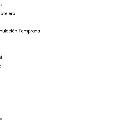
s
Hotelera
timulación Temprana
l
a
da
ción Deportiva- Personal Trainig