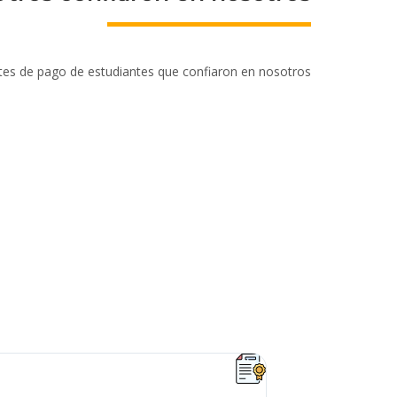
tes de pago de estudiantes que confiaron en nosotros
Mario P. Siu





@SiuMarioOf