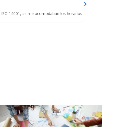
de ISO 14001, se me acomodaban los horarios
Lleve el Diplomado de
n