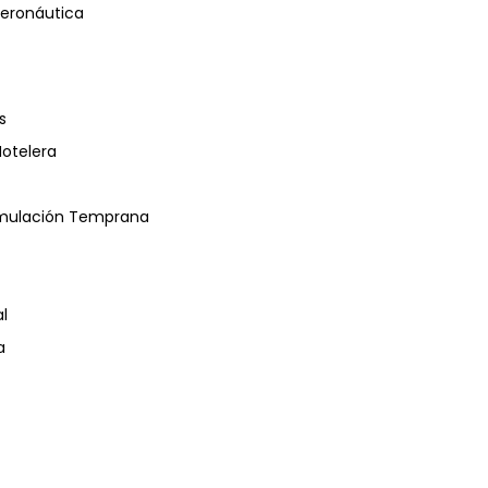
eronáutica
s
Hotelera
timulación Temprana
l
a