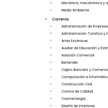
Mecánica, mecatrónica y a
Medio Ambiente
Minería e Hidrocarburos
Carreras
Salud y Psicología
Administración de Empresa
Seguridad
Administración Turística y 
Artes Escénicas
Auxiliar de Educación y Es
Aviación Comercial
Bartender
Cajero Bancario y Comercia
Computación e Informátic
Construcción Civil
Control de Calidad
Cosmetología
Diseño de Interiores