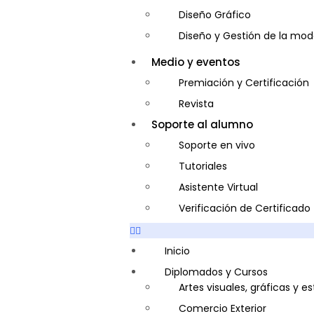
Diseño Gráfico
Diseño y Gestión de la mo
Entrenador Personal y Nutri
Medio y eventos
Gastronomía
Premiación y Certificación
Gestor de Crédito y Cobra
Revista
Guía de Turismo
Soporte al alumno
Inglés Americano
Soporte en vivo
Marketing y Publicidad
Tutoriales
Medio Ambiente y Segurida
Asistente Virtual
Plataforma Bancaria y Com
Verificación de Certificado
Secretaria Corporativo
Telemarketing
Inicio
Ventas de Productos y Servi
Diplomados y Cursos
Artes visuales, gráficas y e
Visitador Médico
Comercio Exterior