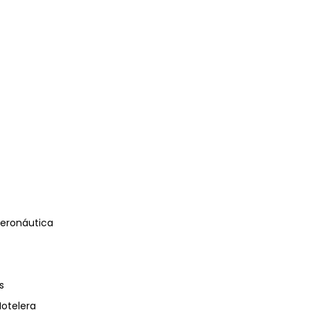
eronáutica
s
Hotelera