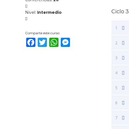
Ciclo 
Nivel
:
Intermedio
1
Comparte este curso:
Facebook
Twitter
WhatsApp
Messenger
2
3
4
5
6
7