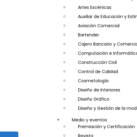
Artes Escénicas
Auxiliar de Educación y Es
Aviación Comercial
Bartender
Cajero Bancario y Comercia
Computación e Informátic
Construcción Civil
Control de Calidad
Cosmetología
Diseño de Interiores
Diseño Gráfico
Diseño y Gestión de la mo
Entrenador Personal y Nutri
Medio y eventos
Gastronomía
Premiación y Certificación
Gestor de Crédito y Cobra
Revista