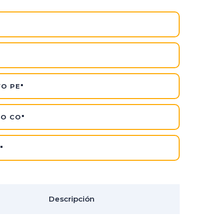
VO PE"
VO CO"
"
Descripción