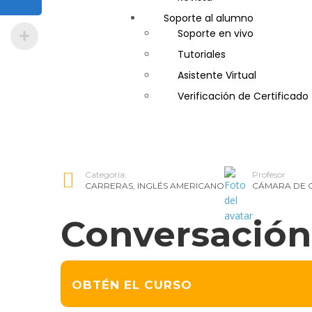
Soporte al alumno
Guía de Turismo
Soporte en vivo
Inglés Americano
Tutoriales
Marketing y Publicidad
Asistente Virtual
Medio Ambiente y Segurida
Verificación de Certificado
Plataforma Bancaria y Com
Secretaria Corporativo
Telemarketing
Ventas de Productos y Servi
Categoría:
Profesor
Visitador Médico
CARRERAS
,
INGLÉS AMERICANO
CÁMARA DE 
Conversación
OBTÉN EL CURSO