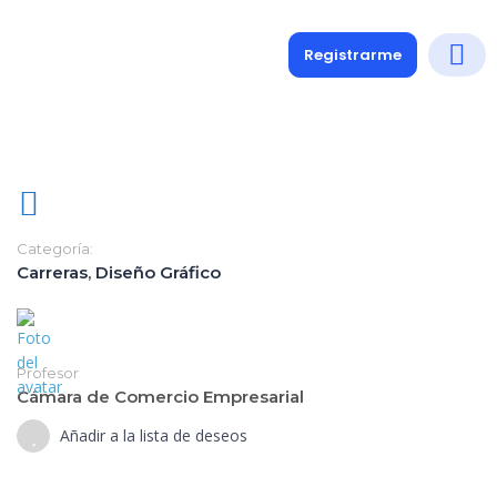
Registrarme
Diplomados
Medio y 
Soporte a
Categoría:
Carreras
,
Diseño Gráfico
Profesor
Cámara de Comercio Empresarial
Añadir a la lista de deseos