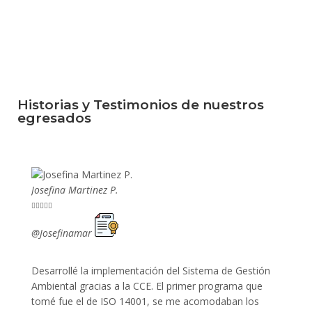
Historias y Testimonios de nuestros
egresados
Josefina Martinez P.
Mario P










@Josefinamar
@SiuM
Desarrollé la implementación del Sistema de Gestión
Lleve 
Ambiental gracias a la CCE. El primer programa que
ayudo 
tomé fue el de ISO 14001, se me acomodaban los
gano 