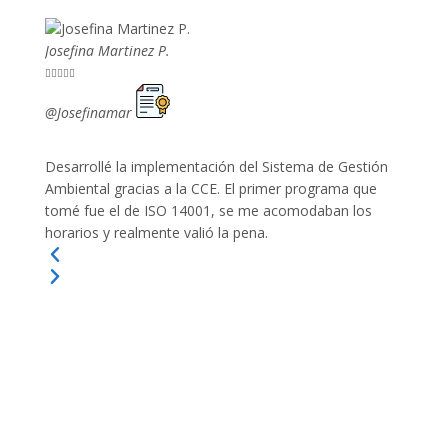
Josefina Martinez P.
Mario P










@Josefinamar
@SiuM
Desarrollé la implementación del Sistema de Gestión
Lleve 
Ambiental gracias a la CCE. El primer programa que
ayudo 
tomé fue el de ISO 14001, se me acomodaban los
gano 
horarios y realmente valió la pena.