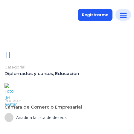
Registrarme
Diplomados
Medio y 
Soporte a
Categoría:
Diplomados y cursos
,
Educación
Profesor
Cámara de Comercio Empresarial
Añadir a la lista de deseos