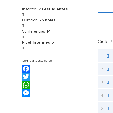
Inscrito
:
173 estudiantes
Duración
:
25 horas
Conferencias
:
14
Ciclo 3
Nivel
:
Intermedio
1
Comparte este curso:
2
Facebook
3
Twitter
WhatsApp
4
Messenger
5