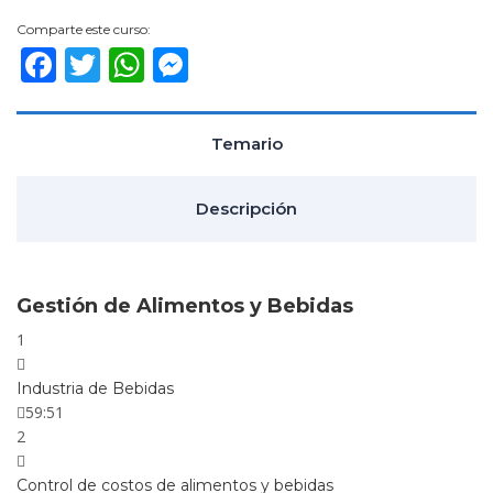
y
Comparte este curso:
Ser
Facebook
Twitter
WhatsApp
Messenger
Fin
Mé
Temario
Descripción
Gestión de Alimentos y Bebidas
1
Industria de Bebidas
59:51
2
Control de costos de alimentos y bebidas