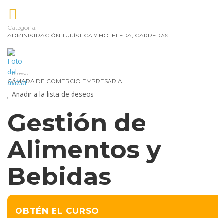
la
mo
Categoría:
ADMINISTRACIÓN TURÍSTICA Y HOTELERA
,
CARRERAS
Pe
y
Nut
Profesor
De
CÁMARA DE COMERCIO EMPRESARIAL
Pe
Añadir a la lista de deseos
Tra
Gestión de
de
Alimentos y
Cr
y
Bebidas
Co
de
Tu
OBTÉN EL CURSO