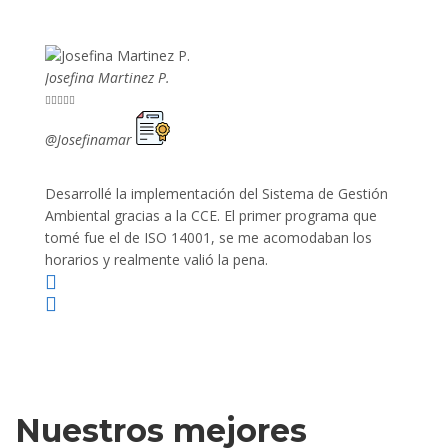
Josefina Martinez P.
Mario P










@Josefinamar
@SiuM
Desarrollé la implementación del Sistema de Gestión
Lleve 
Ambiental gracias a la CCE. El primer programa que
ayudo 
tomé fue el de ISO 14001, se me acomodaban los
gano 
horarios y realmente valió la pena.
Nuestros mejores