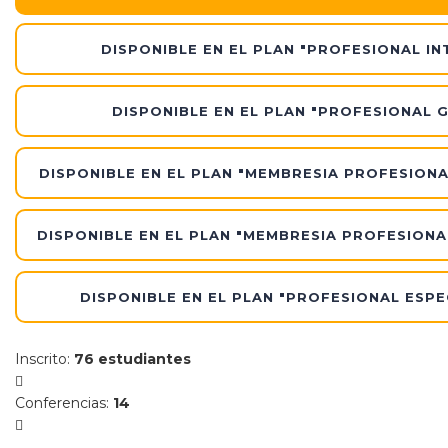
Am
DISPONIBLE EN EL PLAN "PROFESIONAL IN
y
Pub
DISPONIBLE EN EL PLAN "PROFESIONAL 
Am
y
DISPONIBLE EN EL PLAN "MEMBRESIA PROFESIONA
Se
DISPONIBLE EN EL PLAN "MEMBRESIA PROFESIONA
Ba
y
Co
DISPONIBLE EN EL PLAN "PROFESIONAL ESPE
Co
Inscrito
:
76 estudiantes
Conferencias
:
14
de
Pr