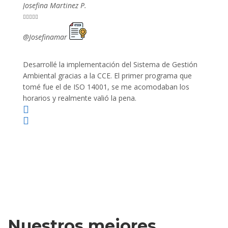
Josefina Martinez P.
Mario P










@Josefinamar
@SiuM
Desarrollé la implementación del Sistema de Gestión
Lleve 
Ambiental gracias a la CCE. El primer programa que
ayudo 
tomé fue el de ISO 14001, se me acomodaban los
gano 
horarios y realmente valió la pena.
Nuestros mejores