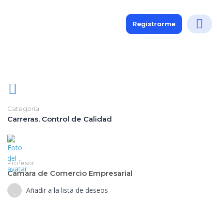
Registrarme
Diplomados
Medio y 
Soporte a
Categoría:
Carreras
,
Control de Calidad
Profesor
Cámara de Comercio Empresarial
Añadir a la lista de deseos