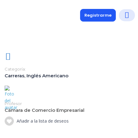
Registrarme
Diplomados
Medio y 
Soporte a
Categoría:
Carreras
,
Inglés Americano
Profesor
Cámara de Comercio Empresarial
Añadir a la lista de deseos