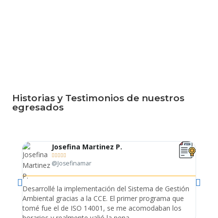
Historias y Testimonios de nuestros
egresados
Josefina Martinez P.





@Josefinamar
Desarrollé la implementación del Sistema de Gestión
Lleve 
Ambiental gracias a la CCE. El primer programa que
ayudo 
tomé fue el de ISO 14001, se me acomodaban los
gano 
horarios y realmente valió la pena.