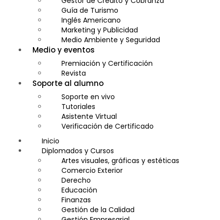
Gestor de Crédito y Cobranza
Guía de Turismo
Inglés Americano
Marketing y Publicidad
Medio Ambiente y Seguridad
Medio y eventos
Plataforma Bancaria y Comercial
Secretaria Corporativo
Premiación y Certificación
Telemarketing
Revista
Ventas de Productos y Servicios Financieros
Soporte al alumno
Visitador Médico
Soporte en vivo
Tutoriales
Asistente Virtual
Verificación de Certificado
Inicio
Diplomados y Cursos
Artes visuales, gráficas y estéticas
Comercio Exterior
Derecho
Educación
Finanzas
Gestión de la Calidad
Gestión Empresarial