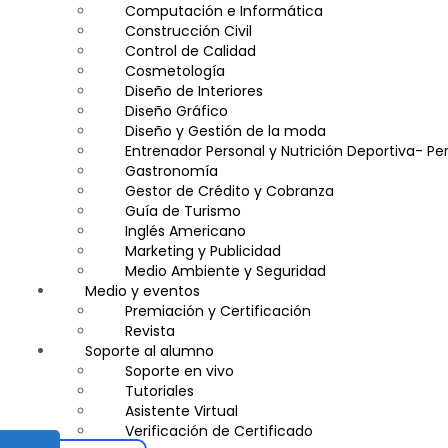
Computación e Informática
Construcción Civil
Control de Calidad
Cosmetología
Diseño de Interiores
Diseño Gráfico
Diseño y Gestión de la moda
Entrenador Personal y Nutrición Deportiva- Per
Gastronomía
Gestor de Crédito y Cobranza
Guía de Turismo
Inglés Americano
Marketing y Publicidad
Medio Ambiente y Seguridad
Medio y eventos
Plataforma Bancaria y Comercial
Secretaria Corporativo
Premiación y Certificación
Telemarketing
Revista
Soporte al alumno
Ventas de Productos y Servicios Financieros
Visitador Médico
Soporte en vivo
Tutoriales
Asistente Virtual
Verificación de Certificado