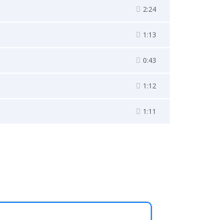
2:24
1:13
0:43
1:12
1:11