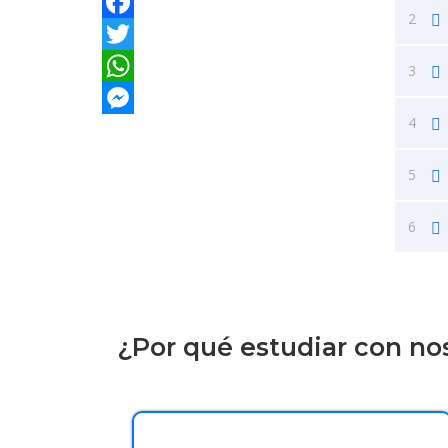
2
Facebook
Twitter
3
WhatsApp
4
Messenger
5
6
¿Por qué estudiar con no