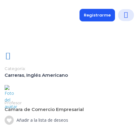
Registrarme
Diplomados
Medio y 
Soporte a
Categoría:
Carreras
,
Inglés Americano
Profesor
Cámara de Comercio Empresarial
Añadir a la lista de deseos