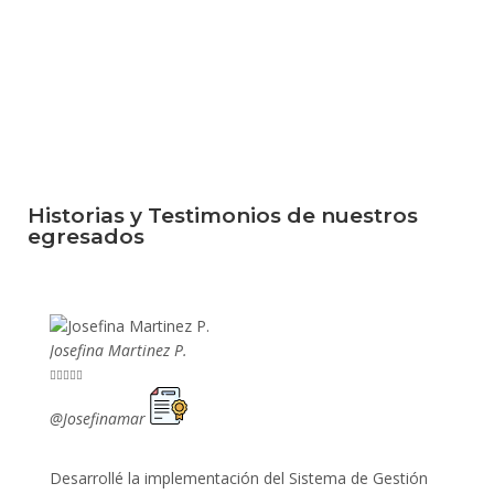
Historias y Testimonios de nuestros
egresados
Josefina Martinez P.
Mario P










@Josefinamar
@SiuM
Desarrollé la implementación del Sistema de Gestión
Lleve 