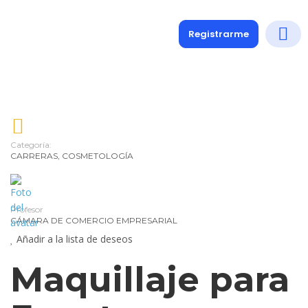
Registrarme
Diplomados
Medio y 
Soporte a
Categoría:
CARRERAS
,
COSMETOLOGÍA
Profesor
CÁMARA DE COMERCIO EMPRESARIAL
Añadir a la lista de deseos
Maquillaje para