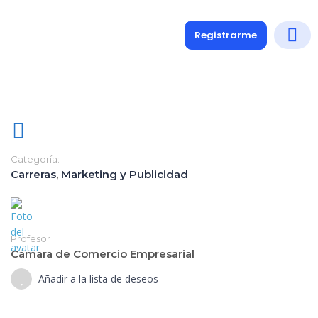
Registrarme
Diplomados
Medio y 
Soporte a
Categoría:
Carreras
,
Marketing y Publicidad
Profesor
Cámara de Comercio Empresarial
Añadir a la lista de deseos