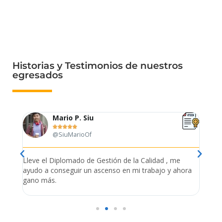
Historias y Testimonios de nuestros
egresados
Mario P. Siu





@SiuMarioOf
tión
Lleve el Diplomado de Gestión de la Calidad , me
Me es
ue
ayudo a conseguir un ascenso en mi trabajo y ahora
empr
s
gano más.
admin