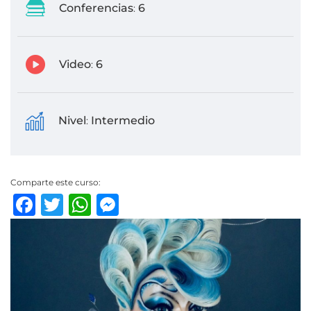
Conferencias
6
:
Video
6
:
Nivel
Intermedio
:
Comparte este curso:
Facebook
Twitter
WhatsApp
Messenger