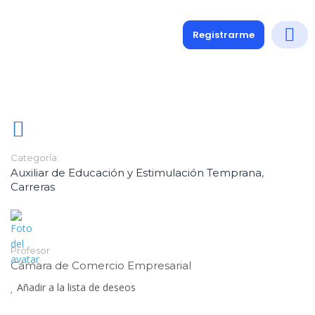
Registrarme
Diplomados
Medio y 
Soporte a
Categoría:
Auxiliar de Educación y Estimulación Temprana
,
Carreras
Profesor
Cámara de Comercio Empresarial
Añadir a la lista de deseos