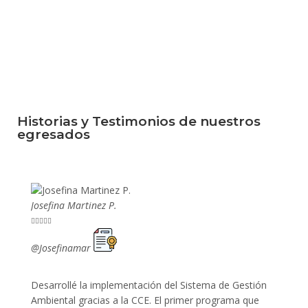
Historias y Testimonios de nuestros
egresados
Josefina Martinez P.
Mario P










@Josefinamar
@SiuM
Desarrollé la implementación del Sistema de Gestión
Lleve 
Ambiental gracias a la CCE. El primer programa que
ayudo 