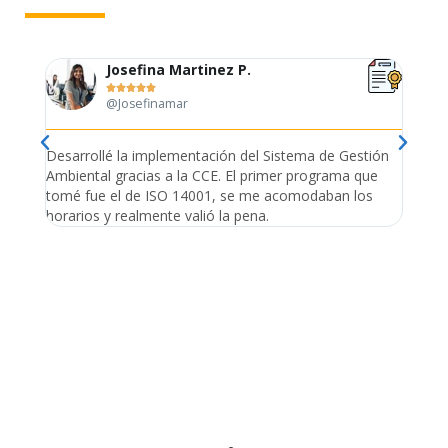
Josefina Martinez P.





@Josefinamar
Desarrollé la implementación del Sistema de Gestión
Lleve 
Ambiental gracias a la CCE. El primer programa que
ayudo 
tomé fue el de ISO 14001, se me acomodaban los
gano 
horarios y realmente valió la pena.